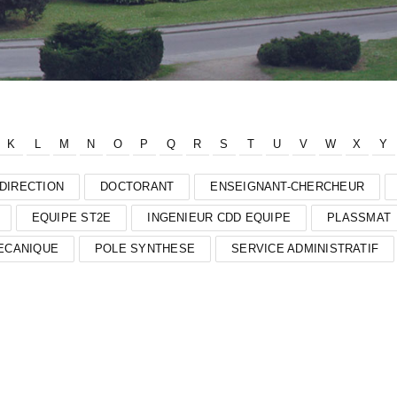
K
L
M
N
O
P
Q
R
S
T
U
V
W
X
Y
DIRECTION
DOCTORANT
ENSEIGNANT-CHERCHEUR
EQUIPE ST2E
INGENIEUR CDD EQUIPE
PLASSMAT
ECANIQUE
POLE SYNTHESE
SERVICE ADMINISTRATIF