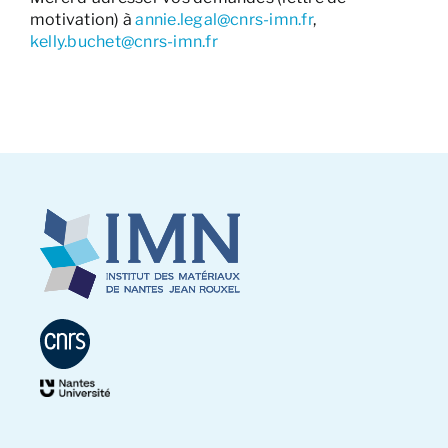
motivation) à
annie.legal@cnrs-imn.fr
,
kelly.buchet@cnrs-imn.fr