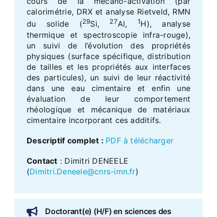
cours de la mécano-activation (par
calorimétrie, DRX et analyse Rietveld, RMN
29
27
1
du solide (
Si,
Al,
H), analyse
thermique et spectroscopie infra-rouge),
un suivi de l’évolution des propriétés
physiques (surface spécifique, distribution
de tailles et les propriétés aux interfaces
des particules), un suivi de leur réactivité
dans une eau cimentaire et enfin une
évaluation de leur comportement
rhéologique et mécanique de matériaux
cimentaire incorporant ces additifs.
Descriptif complet
:
PDF à télécharger
Contact
: Dimitri DENEELE
(
Dimitri.Deneele@cnrs-imn.fr
)
Doctorant(e) (H/F) en sciences des