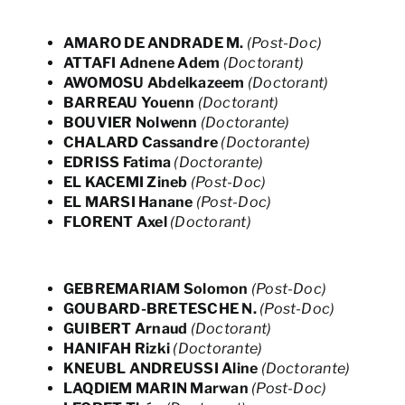
AMARO DE ANDRADE M.
(Post-Doc)
ATTAFI Adnene Adem
(Doctorant)
AWOMOSU Abdelkazeem
(Doctorant)
BARREAU Youenn
(Doctorant)
BOUVIER Nolwenn
(Doctorante)
CHALARD Cassandre
(Doctorante)
EDRISS Fatima
(Doctorante)
EL KACEMI Zineb
(Post-Doc)
EL MARSI Hanane
(Post-Doc)
FLORENT Axel
(Doctorant)
GEBREMARIAM Solomon
(Post-Doc)
GOUBARD-BRETESCHE N.
(Post-Doc)
GUIBERT Arnaud
(Doctorant)
HANIFAH Rizki
(Doctorante)
KNEUBL ANDREUSSI Aline
(Doctorante)
LAQDIEM MARIN Marwan
(Post-Doc)