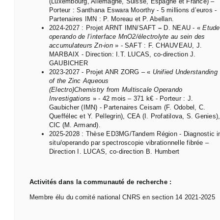
(Luxembourg, Allemagne, Suisse, Espagne et France) –
Porteur : Santhana Eswara Moorthy - 5 millions d’euros -
Partenaires IMN : P. Moreau et P. Abellan.
2024-2027 : Projet ARNT IMN/SAFT
–
D. NEAU - «
Etude
operando
de l’interface MnO
2
/électrolyte au sein des
accumulateurs Zn-ion
» - SAFT : F. CHAUVEAU, J.
MARBAIX - Direction: I.T. LUCAS, co-direction J.
GAUBICHER
2023-2027 - Projet ANR ZORG – «
Unified
Understanding
of the Zinc
Aqueous
(Electro)
Chemistry
from
Multiscale
Operando
Investigations
» - 42 mois – 371 k€ - Porteur : J.
Gaubicher (IMN) - Partenaires Ceisam (F. Odobel, C.
Queffélec et Y. Pellegrin), CEA (I. Profatilova, S. Genies)
CIC (M. Armand).
2025-2028 : Thèse ED3MG/Tandem Région - Diagnostic i
situ/operando par spectroscopie vibrationnelle fibrée –
Direction I. LUCAS, co-direction B. Humbert
Activités dans la communauté de recherche :
Membre élu du comité national CNRS en section 14 2021-2025