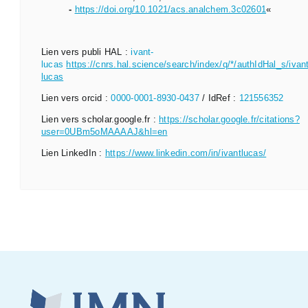
-
https://doi.org/10.1021/acs.analchem.3c02601
«
Lien vers publi HAL :
ivant-
lucas
https://cnrs.hal.science/search/index/q/*/authIdHal_s/ivant
lucas
Lien vers orcid :
0000-0001-8930-0437
/ IdRef :
121556352
Lien vers scholar.google.fr :
https://scholar.google.fr/citations?
user=0UBm5oMAAAAJ&hl=en
Lien LinkedIn :
https://www.linkedin.com/in/ivantlucas/