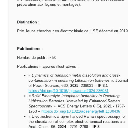
préparation aux leçons et montages).
Distinction :
Prix Jeune chercheur en électrochimie de l’ISE décerné en 2019
Publications :
Nombre de publi : > 50
Publications majeures illustratives :
«
Dynamics of transition metal dissolution and cross-
contamination in operating Lithium-ion batteries
», Journa
of Power Sources, 630,
2025
, 236031 –
IF 8,1
-
https://doi.org/10.1016/j.jpowsour.2024.236031
«
Solid Electrolyte Interphase Instability in Operating
Lithium-Ion Batteries Unraveled by Enhanced-Raman
Spectroscopy
», ACS Energy Letters 6 (5),
2021
- 1757-
1763 –
https://doi.org/10.1021/acsenergylett.1c00436
« Electrochemical tip-enhanced Raman spectroscopy for
the elucidation of complex electrochemical reactions » »
Anal. Chem. 96,
2024
, 2791–2798 –
IF 8