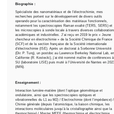
Biographie :
Spécialiste des nanomatériaux et de l’électrochimie, mes
recherches portent sur le développement de divers outils
operando pour la caractérisation des matériaux fonctionnels,
notamment les spectroscopies Raman exalté (TERS, SERS) et
les microscopies à sonde locale à travers diverses collaboration
académiques et industrielles. J’ai reçu en 2019 le prix « Jeune
chercheur en électrochimie » de la Société Chimique de France
(SCF) et de la section française de la Société internationale
d’électrochimie (ISE). Après un doctorat à Sorbonne Université
(Dir. P. Turq), un postdoc au Lawrence Berkeley National Lab, e
Californie (R. Kostecki), j’ai été nommé maître de conférences à
SU (laboratoire LISE) puis muté à l’Université de Nantes en 202
(IMN).
Enseignement :
Interaction lumière-matière (dont l’optique géométrique et
ondulatoire, ainsi que les spectroscopies optiques et
vibrationnelles du L1 au M2) / Electrochimie (dont l’impédance) /
Chimie générale (depuis l’atomistique, la liaison chimique, les
interactions moléculaires jusqu’à la cristallographie ainsi que la
thermochimie) / Master MEEF (thermochimie et électrochimie,