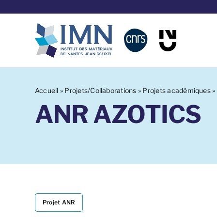
Aller
au
contenu
Accueil
»
Projets/Collaborations
»
Projets académiques
»
ANR AZOTICS
Projet ANR