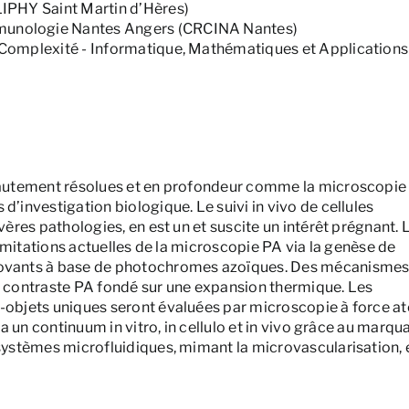
(LIPHY Saint Martin d’Hères)
mmunologie Nantes Angers (CRCINA Nantes)
a Complexité - Informatique, Mathématiques et Application
autement résolues et en profondeur comme la microscopie
investigation biologique. Le suivi in vivo de cellules
res pathologies, en est un et suscite un intérêt prégnant. 
 limitations actuelles de la microscopie PA via la genèse de
ovants à base de photochromes azoïques. Des mécanisme
le contraste PA fondé sur une expansion thermique. Les
objets uniques seront évaluées par microscopie à force a
 un continuum in vitro, in cellulo et in vivo grâce au marqu
ystèmes microfluidiques, mimant la microvascularisation, 