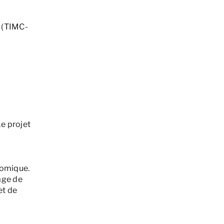
s (TIMC-
Le projet
s
tomique.
age de
et de