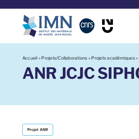
Aller
au
contenu
Accueil
»
Projets/Collaborations
»
Projets académiques
»
ANR JCJC SIP
Projet ANR