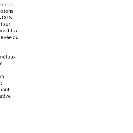
 de la
photons
es CGS
t sur
ositifs à
levée du
e
 métaux
es
ra
et
tuant
ative