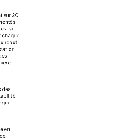
nt sur 20
imentés
est si
es chaque
au rebut
cation
des
mière
s des
abilité
 qui
te en
 de