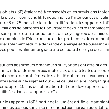
es objets (IoT) étaient déjà connectés et les prévisions table
a plupart sont sans fil, fonctionnent à l’intérieur et sont al
tre 8 et 25 mois. Le taux de prolifération des appareils IoT 
 millions de batteries IoT pourraient devoir être remplacé
 sans parler de la production et du recyclage ou de la mise 
le domaine de l’électronique et des protocoles de communi
sidérablement réduit la demande d’énergie et de puissance 
ves pour les alimenter grâce à la collecte d’énergie de la lu
 sur des absorbeurs organiques ou hybrides ont atteint des
ificatifs et de nombreux matériaux ont été testés au cour
nt encore de problèmes de stabilité qui limitent leur accept
e revue sur le sujet est qu' »une cellule solaire inorganique
même après 10 ans de fabrication doit être développée pour
ilisées dans les appareils IoT ».
ur les appareils IoT à partir de la lumière artificielle ambian
hes minces basées sur un semi-conducteur inorganique stable