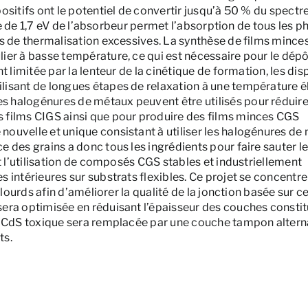
sitifs ont le potentiel de convertir jusqu’à 50 % du spectre
ite de 1,7 eV de l’absorbeur permet l’absorption de tous les 
es de thermalisation excessives. La synthèse de films minc
er à basse température, ce qui est nécessaire pour le dépô
 limitée par la lenteur de la cinétique de formation, les disp
lisant de longues étapes de relaxation à une température é
 halogénures de métaux peuvent être utilisés pour réduir
 films CIGS ainsi que pour produire des films minces CGS
ouvelle et unique consistant à utiliser les halogénures de
 des grains a donc tous les ingrédients pour faire sauter l
t l’utilisation de composés CGS stables et industriellement
 intérieures sur substrats flexibles. Ce projet se concentre
lourds afin d’améliorer la qualité de la jonction basée sur c
era optimisée en réduisant l’épaisseur des couches consti
e CdS toxique sera remplacée par une couche tampon altern
ts.