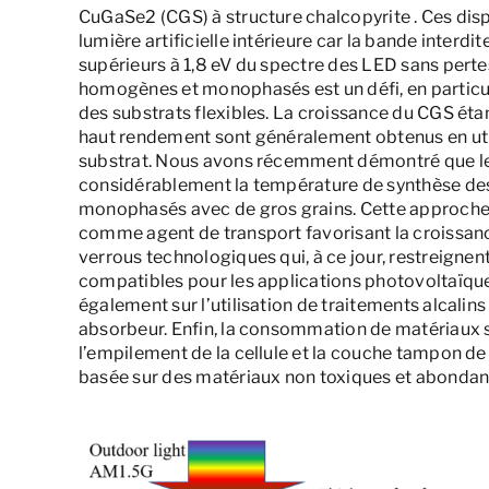
CuGaSe2 (CGS) à structure chalcopyrite . Ces dispo
lumière artificielle intérieure car la bande interd
supérieurs à 1,8 eV du spectre des LED sans pert
homogènes et monophasés est un défi, en particuli
des substrats flexibles. La croissance du CGS étant
haut rendement sont généralement obtenus en uti
substrat. Nous avons récemment démontré que les
considérablement la température de synthèse des
monophasés avec de gros grains. Cette approche n
comme agent de transport favorisant la croissance
verrous technologiques qui, à ce jour, restreignen
compatibles pour les applications photovoltaïques
également sur l’utilisation de traitements alcalins 
absorbeur. Enfin, la consommation de matériaux s
l’empilement de la cellule et la couche tampon d
basée sur des matériaux non toxiques et abondan