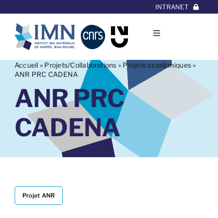
Aller
INTRANET
au
contenu
Toggle
Navigation
L’Institut
Accueil
»
Projets/Collaborations
»
Projets académiques
»
ANR PRC CADENA
ANR PRC
Thématiques
CADENA
Equipes
Projets/Collaborations
Contact
Projet ANR