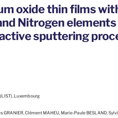
um oxide thin films wit
 and Nitrogen elements
active sputtering proc
 (LIST), Luxembourg
ès GRANIER, Clément MAHEU, Marie-Paule BESLAND, Sylv