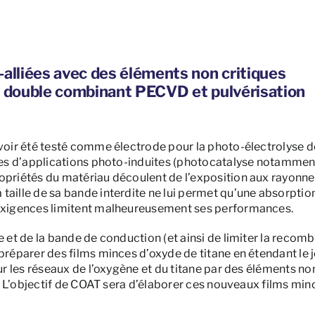
alliées avec des éléments non critiques
é double combinant PECVD et pulvérisation
voir été testé comme électrode pour la photo-électrolyse de 
rmes d’applications photo-induites (photocatalyse notammen
ropriétés du matériau découlent de l’exposition aux rayon
taille de sa bande interdite ne lui permet qu’une absorptio
x exigences limitent malheureusement ses performances.
e et de la bande de conduction (et ainsi de limiter la recom
préparer des films minces d’oxyde de titane en étendant le 
sur les réseaux de l’oxygène et du titane par des éléments no
on. L’objectif de COAT sera d’élaborer ces nouveaux films min