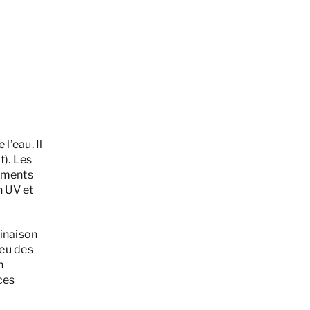
l’eau. Il
t). Les
nements
n UV et
binaison
jeu des
n
ces