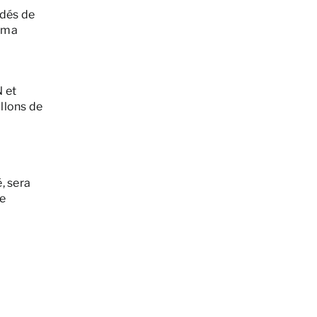
édés de
asma
 et
llons de
, sera
de