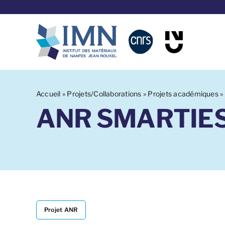
Aller
au
contenu
Accueil
»
Projets/Collaborations
»
Projets académiques
»
ANR SMARTIE
Projet ANR