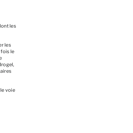
dont les
r les
fois le
e
drogel,
aires
le voie