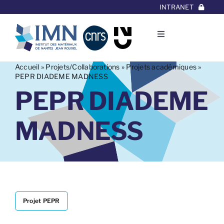
Aller
INTRANET
au
contenu
Toggle
Navigation
L’Institut
Accueil
»
Projets/Collaborations
»
Projets académiques
»
PEPR DIADEME MADNESS
PEPR DIADEME
Thématiques
MADNESS
Equipes
Projets/Collaborations
Contact
Projet PEPR