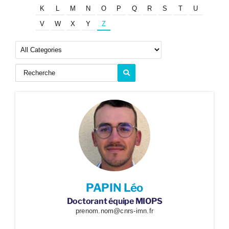
K
L
M
N
O
P
Q
R
S
T
U
V
W
X
Y
Z
PAPIN Léo
Doctorant équipe MIOPS
prenom.nom@cnrs-imn.fr