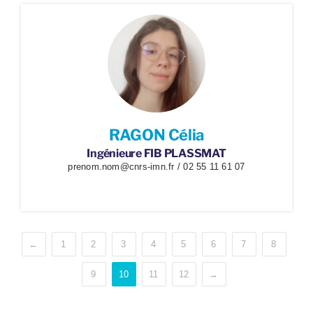
RAGON Célia
Ingénieure FIB PLASSMAT
prenom.nom@cnrs-imn.fr / 02 55 11 61 07
←
1
2
3
4
5
6
7
8
9
10
11
12
→