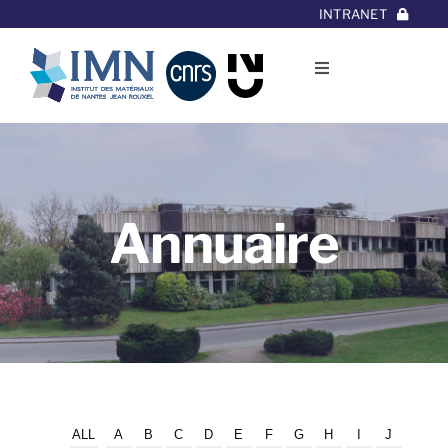
Aller
INTRANET
au
contenu
Toggle
Navigation
L’Institut
Thématiques
Annuaire
Equipes
Projets/Collaborations
Contact
ALL
A
B
C
D
E
F
G
H
I
J