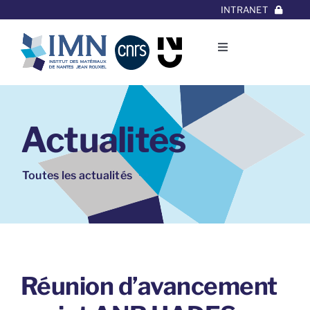
Aller
INTRANET
au
contenu
Toggle
Navigation
L’Institut
Actualités
Thématiques
Equipes
Toutes les actualités
Projets/Collaborations
Contact
Réunion d’avancement