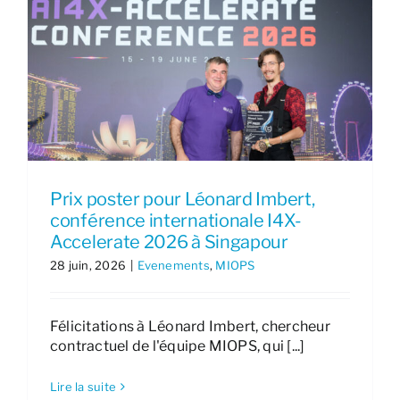
Prix poster pour Léonard Imbert,
conférence internationale I4X-
Accelerate 2026 à Singapour
28 juin, 2026
|
Evenements
,
MIOPS
Félicitations à Léonard Imbert, chercheur
contractuel de l'équipe MIOPS, qui [...]
Lire la suite