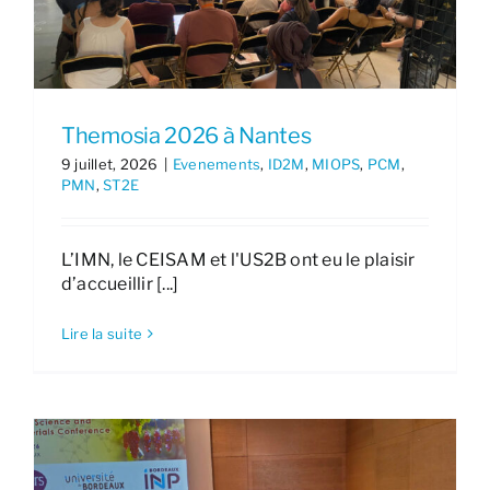
Themosia 2026 à Nantes
9 juillet, 2026
|
Evenements
,
ID2M
,
MIOPS
,
PCM
,
PMN
,
ST2E
L’IMN, le CEISAM et l'US2B ont eu le plaisir
d’accueillir [...]
Lire la suite