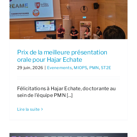
Prix de la meilleure présentation
orale pour Hajar Echate
29 juin, 2026
|
Evenements
,
MIOPS
,
PMN
,
ST2E
Félicitations à Hajar Echate, doctorante au
sein de l'équipe PMN [...]
Lire la suite