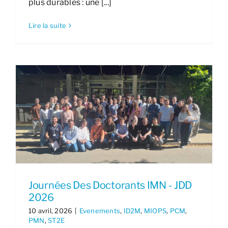
plus durables : une [...]
Lire la suite
Journées Des Doctorants IMN - JDD
2026
10 avril, 2026
|
Evenements
,
ID2M
,
MIOPS
,
PCM
,
PMN
,
ST2E