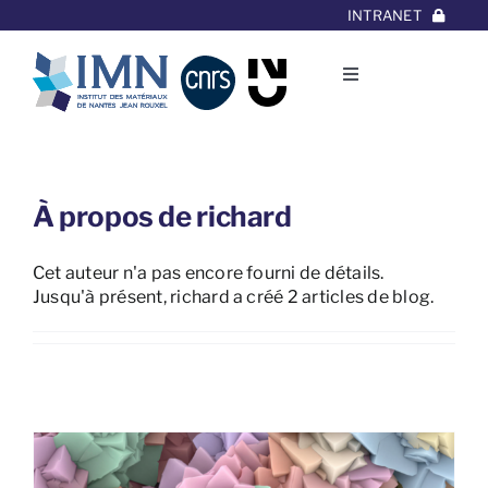
Aller
INTRANET
au
contenu
Toggle
Navigation
L’Institut
Thématiques
À propos de
richard
Cet auteur n'a pas encore fourni de détails.
Equipes
Jusqu'à présent, richard a créé 2 articles de blog.
Projets/Collaborations
Contact