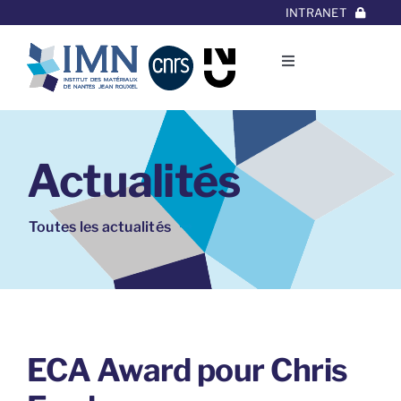
Aller
INTRANET
au
contenu
Toggle
Navigation
L’Institut
Actualités
Thématiques
Equipes
Toutes les actualités
Projets/Collaborations
Contact
ECA Award pour Chris