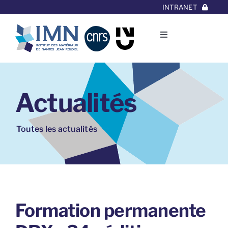
Aller
INTRANET
au
contenu
Toggle
Navigation
L’Institut
Actualités
Thématiques
Equipes
Toutes les actualités
Projets/Collaborations
Contact
Formation permanente