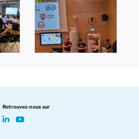
Vers des systèmes
eilleure
de batteries plus
on orale
sûrs, plus durables
 Echate
et plus performants
Retrouvez-nous sur