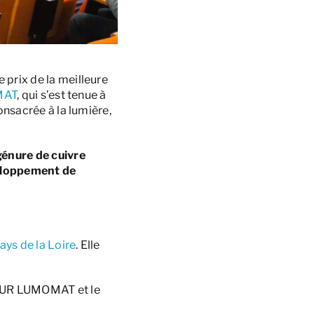
le prix de la meilleure
MAT
, qui s’est tenue à
consacrée à la lumière,
génure de cuivre
eloppement de
ays de la Loire
. Elle
 EUR LUMOMAT et le