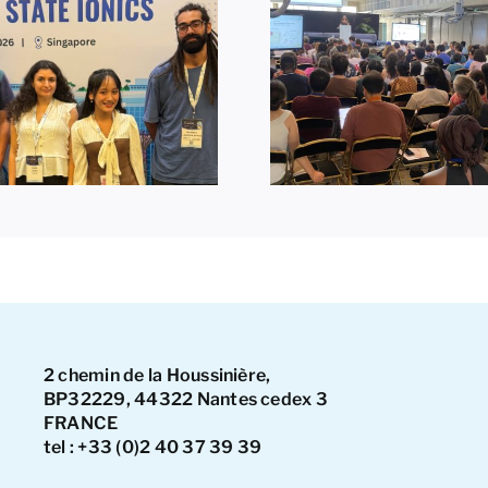
Prix de la m
Themosia 2026 à
présentati
Nantes
pour Hajar
2 chemin de la Houssinière,
BP32229, 44322 Nantes cedex 3
FRANCE
tel : +33 (0)2 40 37 39 39