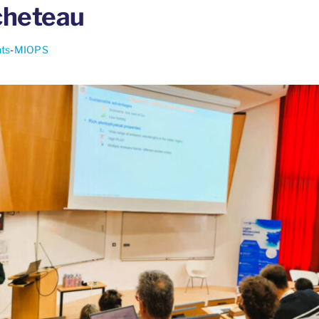
cheteau
ts
-
MIOPS