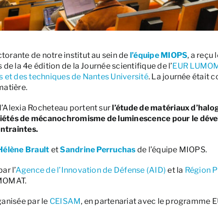
ctorante de notre institut au sein de
l’équipe MIOPS
, a reçu 
 de la 4e édition de la Journée scientifique de l’
EUR LUMO
s et des techniques de Nantes Université
. La journée était 
matière.
d’Alexia Rocheteau portent sur
l’étude de matériaux d’halo
riétés de mécanochromisme de luminescence pour le dév
ntraintes.
Hélène Brault
et
Sandrine Perruchas
de l’équipe MIOPS.
ar l’
Agence de l’Innovation de Défense (AID)
et la
Région P
UMOMAT.
ganisée par le
CEISAM
, en partenariat avec le programme