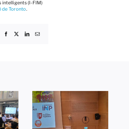
 intelligents (I-FIM)
é de Toronto
.
Vers des systèmes
eilleure
de batteries plus
on orale