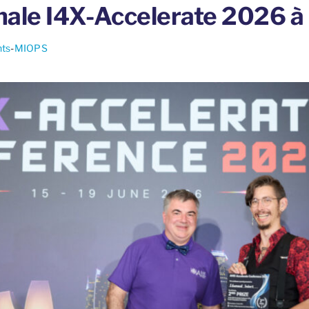
onale I4X-Accelerate 2026 à
ts
-
MIOPS