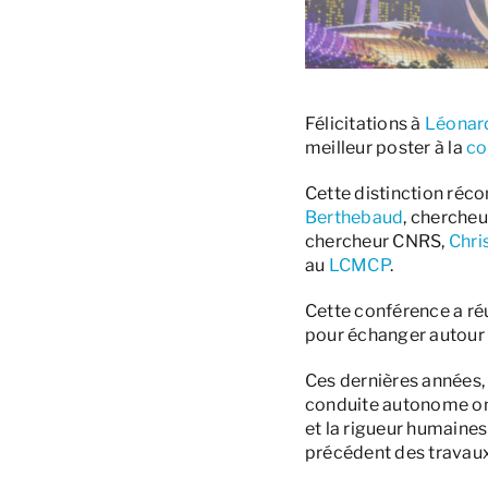
Félicitations à
Léonar
meilleur poster à la
co
Cette distinction réc
Berthebaud
, cherche
chercheur CNRS,
Chri
au
LCMCP
.
Cette conférence a réu
pour échanger autour d
Ces dernières années, 
conduite autonome ont 
et la rigueur humaines 
précédent des travaux