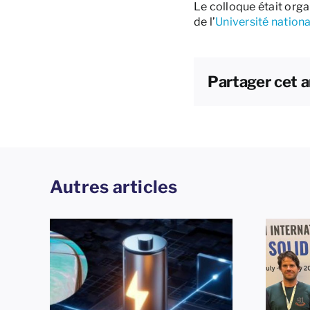
Le colloque était orga
de l’
Université nation
Partager cet a
Autres articles
25e Conférence
èmes
internationale sur les
lus
solides ioniques -