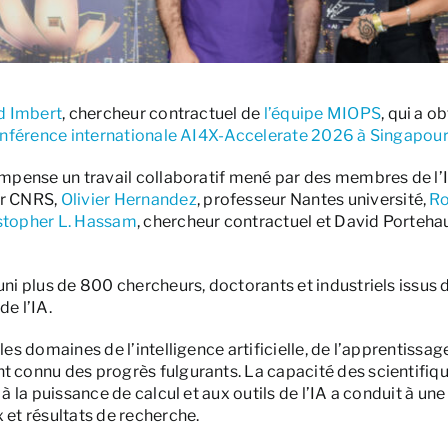
d Imbert
, chercheur contractuel de
l’équipe MIOPS
, qui a o
nférence internationale AI4X-Accelerate 2026 à Singapou
ompense un travail collaboratif mené par des membres de l’
ur CNRS,
Olivier Hernandez
, professeur Nantes université,
Ro
stopher L. Hassam
, chercheur contractuel et David Porteha
ni plus de 800 chercheurs, doctorants et industriels issus d
e l’IA.
les domaines de l’intelligence artificielle, de l’apprentissa
connu des progrès fulgurants. La capacité des scientifiques 
à la puissance de calcul et aux outils de l’IA a conduit à un
 et résultats de recherche.