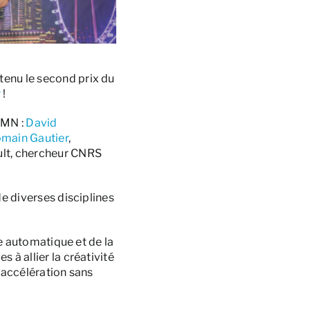
btenu le second prix du
r
!
IMN :
David
main Gautier
,
ult, chercheur CNRS
e diverses disciplines
ge automatique et de la
à allier la créativité
e accélération sans