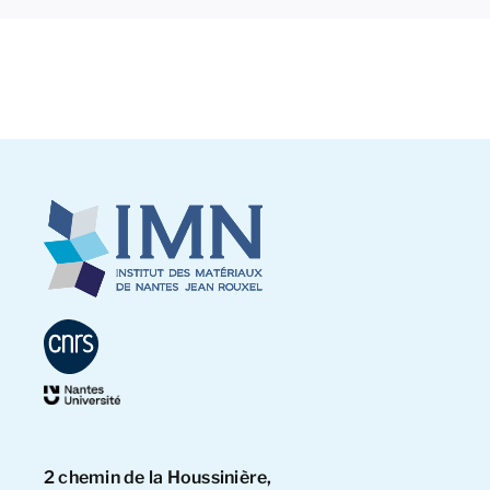
s
25)
Singapour
2 chemin de la Houssinière,