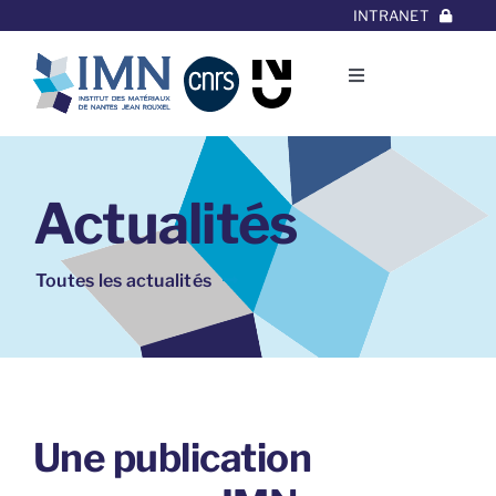
Aller
INTRANET
au
contenu
Toggle
Navigation
L’Institut
Actualités
Thématiques
Equipes
Toutes les actualités
Projets/Collaborations
Contact
Une publication