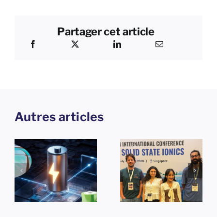
Partager cet article
Autres articles
25e
Conférence
e
internationale
sur les
Themosia
solides
2026 à
ioniques -
Nantes
t
Solid State
Ionics (SSI-