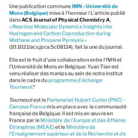
Une publication commune
IMN
-
Université de
Mons (Belgique)
mise à l’honneur ! L’article publié
dans
ACS Journal of Physical Chemistry A
,
« Reactive Molecular Dynamics Insights into
Hydrogen and Carbon Coproduction during
Methane and Propane Pyrolysis »
(10.1021/acs.jpca.5c08114), fait la une du journal.
Elle est le fruit d’une collaboration entre l’IMN et
l’Université de Mons en Belgique. Yuan Tian est
venu réaliser des manips au sein de notre institut
dans le cadre du
programme d’échange
Tournesol
.*
Tournesol
est le
Partenariat Hubert Curien (PHC) -
Campus France
mis en place avec la communauté
française de Belgique. Il est mis en œuvre en
France par le
Ministère de l’Europe et des Affaires
Etrangères (MEAE)
et le
Ministère de
l’Enseignement supérieur et de la Recherche et de