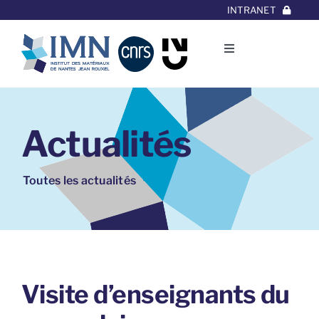
Aller
INTRANET
au
contenu
Toggle
Navigation
L’Institut
Actualités
Thématiques
Equipes
Toutes les actualités
Projets/Collaborations
Contact
Visite d’enseignants du