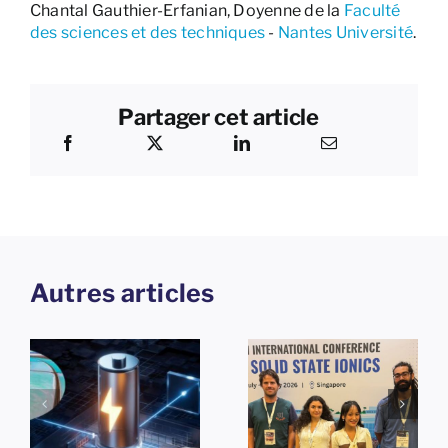
Chantal Gauthier-Erfanian, Doyenne de la
Faculté
des sciences et des techniques
-
Nantes Université
.
Partager cet article
Autres articles
25e
Conférence
e
internationale
sur les
Themosia
solides
2026 à
ioniques -