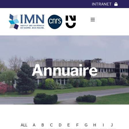
Aller
INTRANET
au
contenu
Toggle
Navigation
L’Institut
Thématiques
Annuaire
Equipes
Projets/Collaborations
Contact
ALL
A
B
C
D
E
F
G
H
I
J