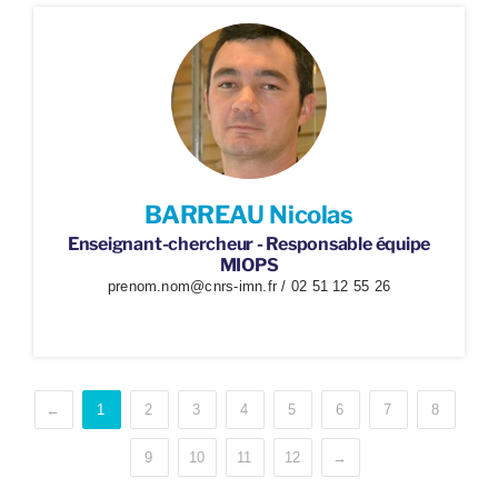
BARREAU Nicolas
Enseignant-chercheur - Responsable équipe
MIOPS
prenom.nom@cnrs-imn.fr / 02 51 12 55 26
←
1
2
3
4
5
6
7
8
9
10
11
12
→