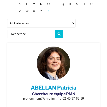
K
L
M
N
O
P
Q
R
S
T
U
V
W
X
Y
Z
ABELLAN Patricia
Chercheure équipe PMN
prenom.nom@cnrs-imn.fr / 02 40 37 63 39