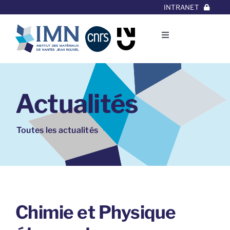
Aller
INTRANET
au
contenu
Toggle
Navigation
L’Institut
Actualités
Thématiques
Equipes
Toutes les actualités
Projets/Collaborations
Contact
Chimie et Physique