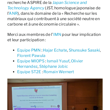
recherche ASPIRE de la
Japan Science and
Technology Agency
(JST, homologue japonaise de
l’
ANR
), dans le domaine de la « Recherche sur les
matériaux qui contribuent à une société neutre en
carbone et à une économie circulaire ».
Merci aux membres de l’
IMN
pour leur implication
et leur participation :
Equipe PMN
:
Hajar Echate
,
Shunsuke Sasaki
,
Florent Pawula
Equipe MIOPS
:
Ismail Yusuf
,
Olivier
Hernandez
,
Stéphane Jobic
Equipe ST2E
:
Romain Wernert