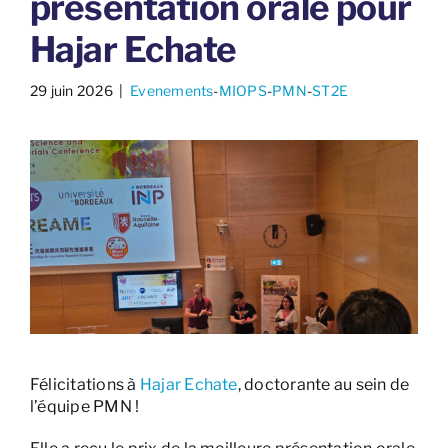
présentation orale pour
Hajar Echate
29 juin 2026
​ |
Evenements
-
MIOPS
-
PMN
-
ST2E
Félicitations à
Hajar Echate
, doctorante au sein de
l’équipe PMN !