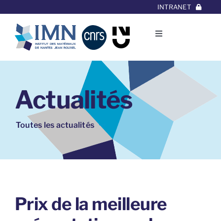
Aller
INTRANET
au
contenu
Toggle
Navigation
L’Institut
Actualités
Thématiques
Equipes
Toutes les actualités
Projets/Collaborations
Contact
Prix de la meilleure