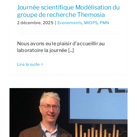
Journée scientifique Modélisation du
groupe de recherche Themosia
2 décembre, 2025
|
Evenements
,
MIOPS
,
PMN
Nous avons eu le plaisir d’accueillir au
laboratoire la journée [...]
Lire la suite