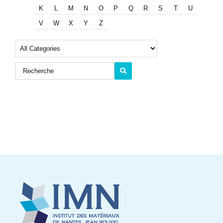
K
L
M
N
O
P
Q
R
S
T
U
V
W
X
Y
Z