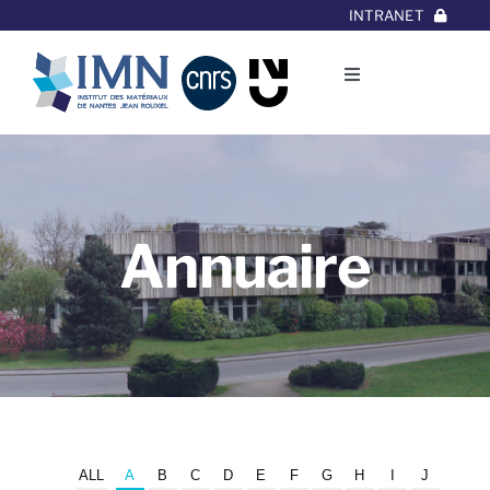
Aller
INTRANET
au
contenu
Toggle
Navigation
L’Institut
Thématiques
Annuaire
Equipes
Projets/Collaborations
Contact
ALL
A
B
C
D
E
F
G
H
I
J