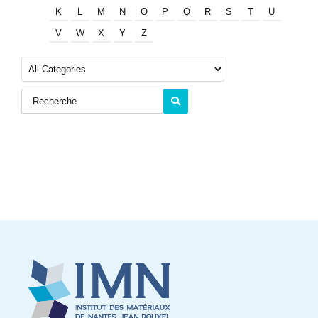
K
L
M
N
O
P
Q
R
S
T
U
V
W
X
Y
Z