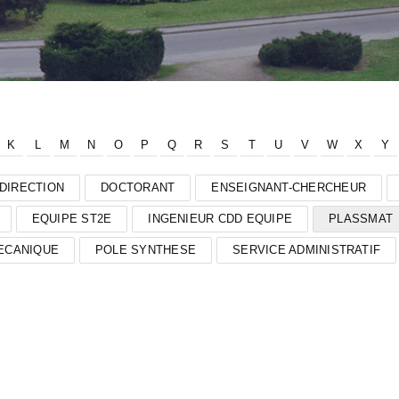
K
L
M
N
O
P
Q
R
S
T
U
V
W
X
Y
DIRECTION
DOCTORANT
ENSEIGNANT-CHERCHEUR
EQUIPE ST2E
INGENIEUR CDD EQUIPE
PLASSMAT
ECANIQUE
POLE SYNTHESE
SERVICE ADMINISTRATIF