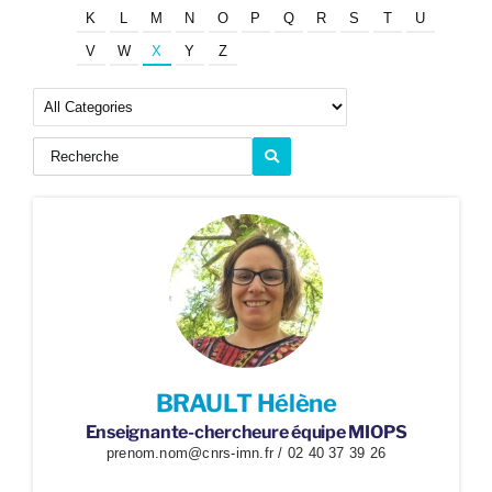
K
L
M
N
O
P
Q
R
S
T
U
V
W
X
Y
Z
BRAULT Hélène
Enseignante-chercheure équipe MIOPS
prenom.nom@cnrs-imn.fr / 02 40 37 39 26