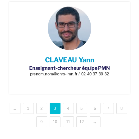
CLAVEAU Yann
Enseignant-chercheur équipe PMN
prenom.nom@cnrs-imn.fr / 02 40 37 39 32
←
1
2
3
4
5
6
7
8
9
10
11
12
→