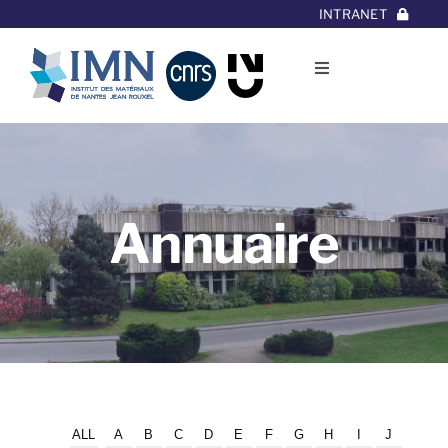
Aller
INTRANET
au
contenu
Toggle
Navigation
L’Institut
Thématiques
Annuaire
Equipes
Projets/Collaborations
Contact
ALL
A
B
C
D
E
F
G
H
I
J