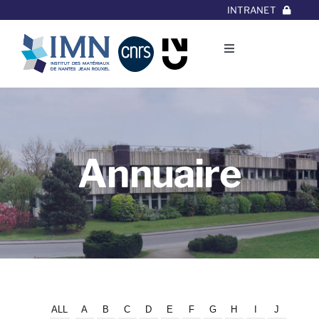
Aller
INTRANET
au
contenu
Toggle
Navigation
L’Institut
Thématiques
Annuaire
Equipes
Projets/Collaborations
Contact
ALL
A
B
C
D
E
F
G
H
I
J