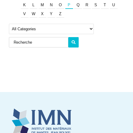
K
L
M
N
O
P
Q
R
S
T
U
V
W
X
Y
Z