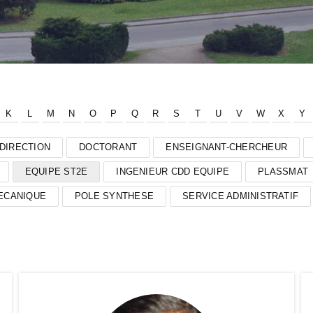
K
L
M
N
O
P
Q
R
S
T
U
V
W
X
Y
DIRECTION
DOCTORANT
ENSEIGNANT-CHERCHEUR
EQUIPE ST2E
INGENIEUR CDD EQUIPE
PLASSMAT
ECANIQUE
POLE SYNTHESE
SERVICE ADMINISTRATIF