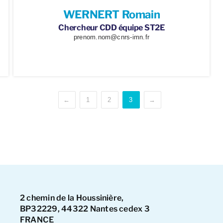
WERNERT Romain
Chercheur CDD équipe ST2E
prenom.nom@cnrs-imn.fr
←
1
2
3
→
2 chemin de la Houssinière,
BP32229, 44322 Nantes cedex 3
FRANCE