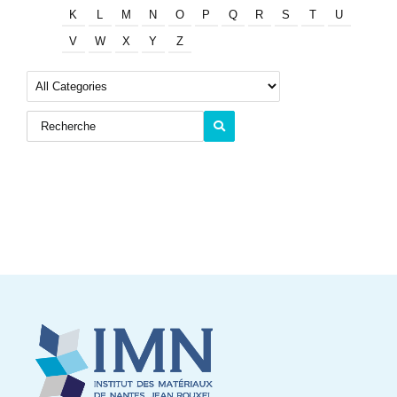
K
L
M
N
O
P
Q
R
S
T
U
V
W
X
Y
Z