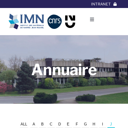
Aller
INTRANET
au
contenu
Toggle
Navigation
L’Institut
Thématiques
Annuaire
Equipes
Projets/Collaborations
Contact
ALL
A
B
C
D
E
F
G
H
I
J