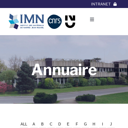
Aller
INTRANET
au
contenu
Toggle
Navigation
L’Institut
Thématiques
Annuaire
Equipes
Projets/Collaborations
Contact
ALL
A
B
C
D
E
F
G
H
I
J