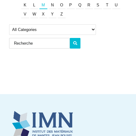
K
L
M
N
O
P
Q
R
S
T
U
V
W
X
Y
Z