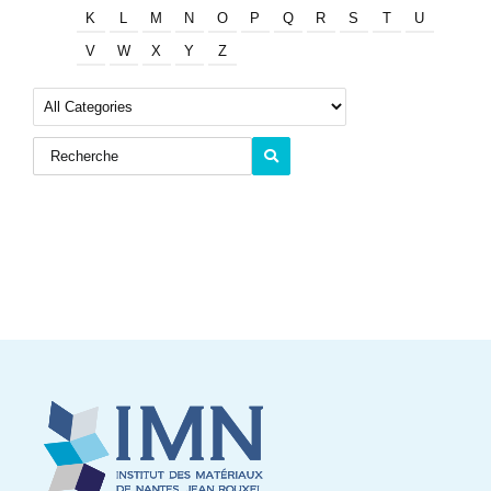
K
L
M
N
O
P
Q
R
S
T
U
V
W
X
Y
Z