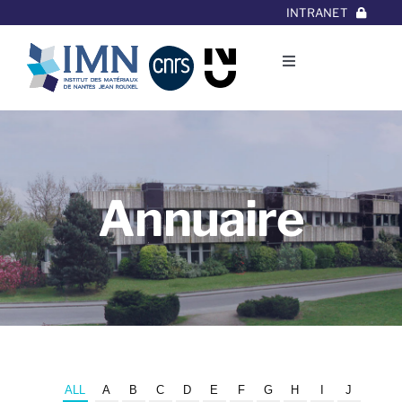
Aller
INTRANET
au
contenu
Toggle
Navigation
L’Institut
Thématiques
Annuaire
Equipes
Projets/Collaborations
Contact
ALL
A
B
C
D
E
F
G
H
I
J