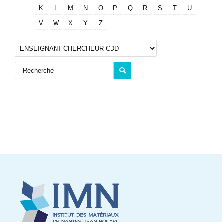
K
L
M
N
O
P
Q
R
S
T
U
V
W
X
Y
Z