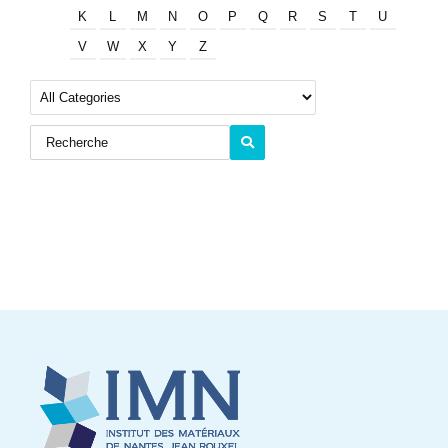
K
L
M
N
O
P
Q
R
S
T
U
V
W
X
Y
Z