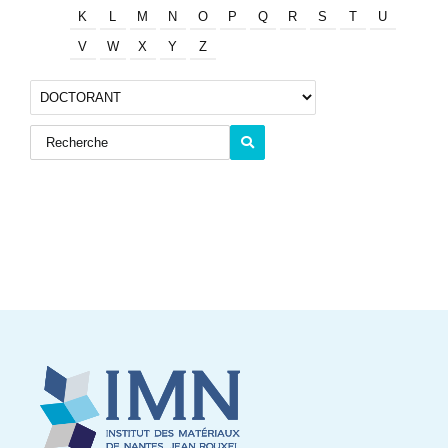
K
L
M
N
O
P
Q
R
S
T
U
V
W
X
Y
Z