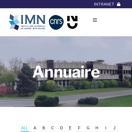
Aller
INTRANET
au
contenu
Toggle
Navigation
L’Institut
Thématiques
Annuaire
Equipes
Projets/Collaborations
Contact
ALL
A
B
C
D
E
F
G
H
I
J