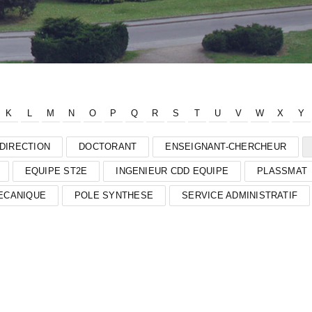
K
L
M
N
O
P
Q
R
S
T
U
V
W
X
Y
DIRECTION
DOCTORANT
ENSEIGNANT-CHERCHEUR
EQUIPE ST2E
INGENIEUR CDD EQUIPE
PLASSMAT
ECANIQUE
POLE SYNTHESE
SERVICE ADMINISTRATIF