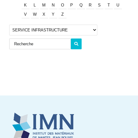
K
L
M
N
O
P
Q
R
S
T
U
V
W
X
Y
Z