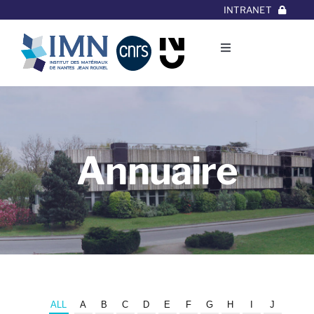
Aller
INTRANET
au
contenu
Toggle
Navigation
L’Institut
Thématiques
Annuaire
Equipes
Projets/Collaborations
Contact
ALL
A
B
C
D
E
F
G
H
I
J