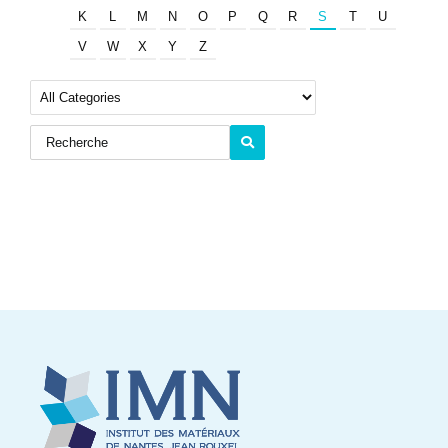
K
L
M
N
O
P
Q
R
S
T
U
V
W
X
Y
Z