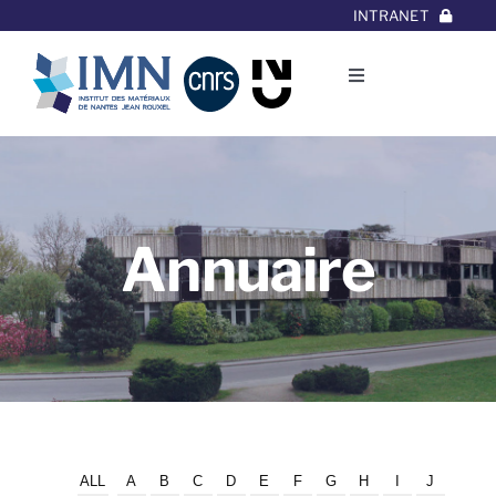
Aller
INTRANET
au
contenu
Toggle
Navigation
L’Institut
Thématiques
Annuaire
Equipes
Projets/Collaborations
Contact
ALL
A
B
C
D
E
F
G
H
I
J