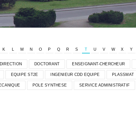
K
L
M
N
O
P
Q
R
S
T
U
V
W
X
Y
DIRECTION
DOCTORANT
ENSEIGNANT-CHERCHEUR
EQUIPE ST2E
INGENIEUR CDD EQUIPE
PLASSMAT
ECANIQUE
POLE SYNTHESE
SERVICE ADMINISTRATIF