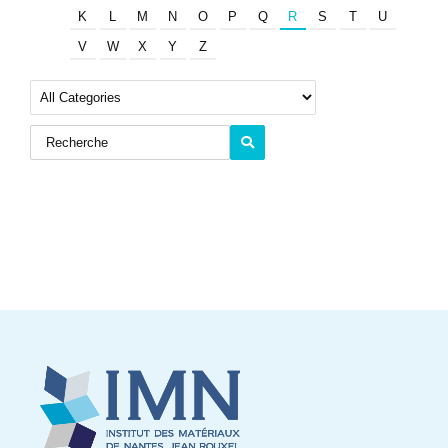
K
L
M
N
O
P
Q
R
S
T
U
V
W
X
Y
Z