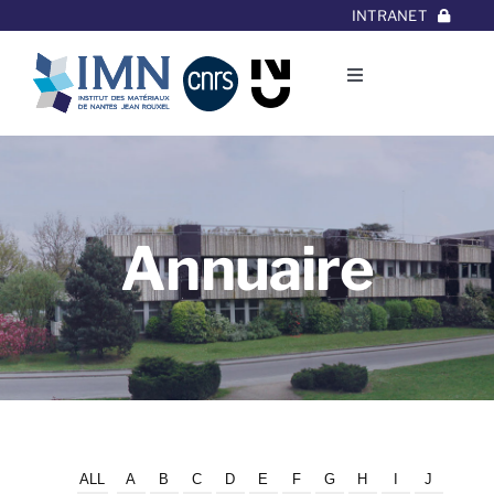
Aller
INTRANET
au
contenu
Toggle
Navigation
L’Institut
Thématiques
Annuaire
Equipes
Projets/Collaborations
Contact
ALL
A
B
C
D
E
F
G
H
I
J