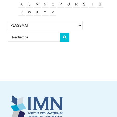
K
L
M
N
O
P
Q
R
S
T
U
V
W
X
Y
Z