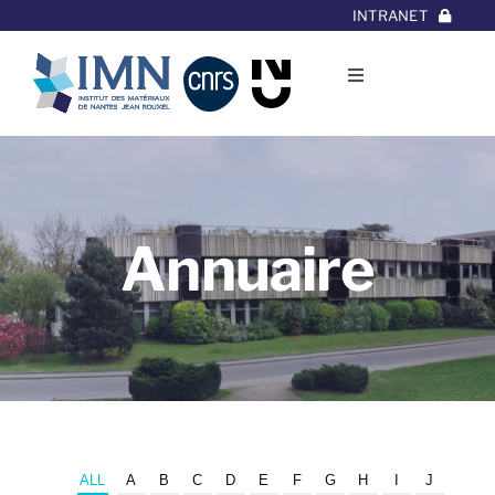
Aller
INTRANET
au
contenu
Toggle
Navigation
L’Institut
Thématiques
Annuaire
Equipes
Projets/Collaborations
Contact
ALL
A
B
C
D
E
F
G
H
I
J