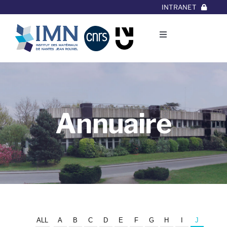
Aller
INTRANET
au
contenu
Toggle
Navigation
L’Institut
Thématiques
Annuaire
Equipes
Projets/Collaborations
Contact
ALL
A
B
C
D
E
F
G
H
I
J