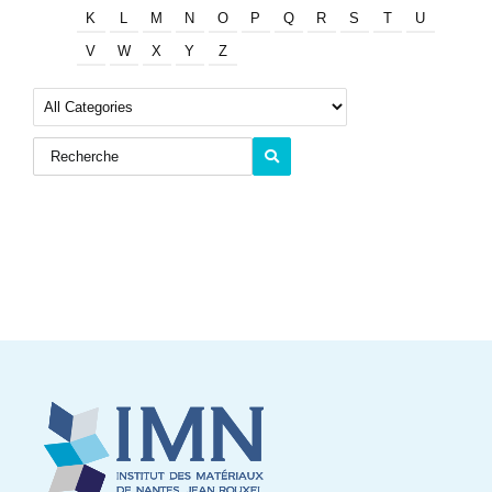
K
L
M
N
O
P
Q
R
S
T
U
V
W
X
Y
Z