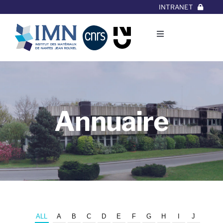
Aller
INTRANET
au
contenu
Toggle
Navigation
L’Institut
Thématiques
Annuaire
Equipes
Projets/Collaborations
Contact
ALL
A
B
C
D
E
F
G
H
I
J