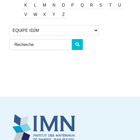
K
L
M
N
O
P
Q
R
S
T
U
V
W
X
Y
Z