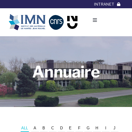
Aller
INTRANET
au
contenu
Toggle
Navigation
L’Institut
Thématiques
Annuaire
Equipes
Projets/Collaborations
Contact
ALL
A
B
C
D
E
F
G
H
I
J