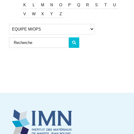
K
L
M
N
O
P
Q
R
S
T
U
V
W
X
Y
Z